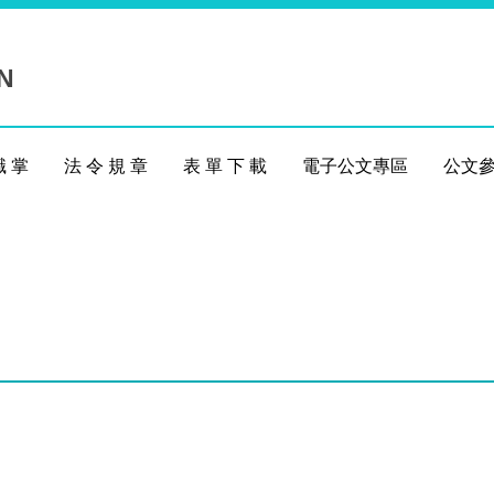
N
職 掌
法 令 規 章
表 單 下 載
電子公文專區
公文