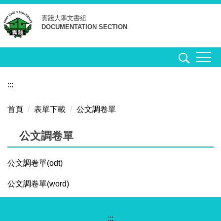
跳
實踐大學
文書組
到
DOCUMENTATION SECTION
主
要
內
容
區
:::
首頁
表單下載
公文調卷單
公文調卷單
公文調卷單(odt)
公文調卷單(word)
:::